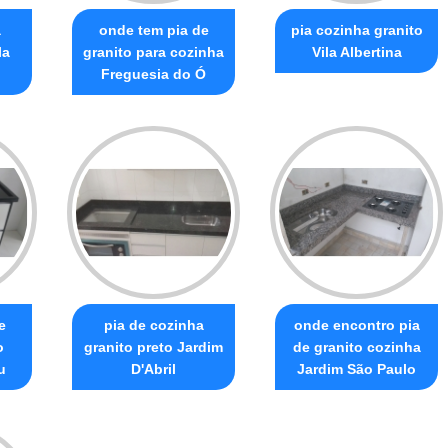
a
onde tem pia de
pia cozinha granito
la
granito para cozinha
Vila Albertina
Freguesia do Ó
e
pia de cozinha
onde encontro pia
o
granito preto Jardim
de granito cozinha
u
D'Abril
Jardim São Paulo