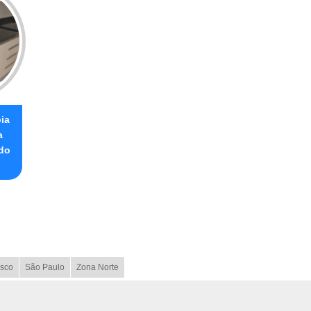
ia
a
do
sco
São Paulo
Zona Norte