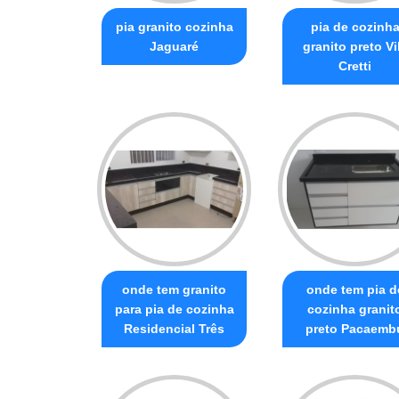
pia granito cozinha
pia de cozinh
Jaguaré
granito preto Vi
Cretti
onde tem granito
onde tem pia d
para pia de cozinha
cozinha granit
Residencial Três
preto Pacaemb