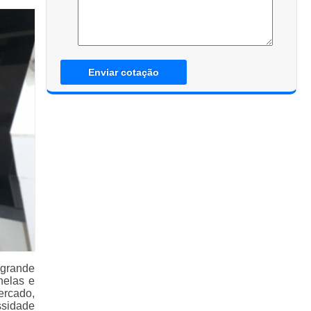
Enviar cotação
grande
nelas e
ercado,
ssidade