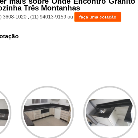
er mais sobre Onde Encontro Granito 
ozinha Três Montanhas
1) 3608-1020
,
(11) 94013-9159
ou
faça uma cotação
otação