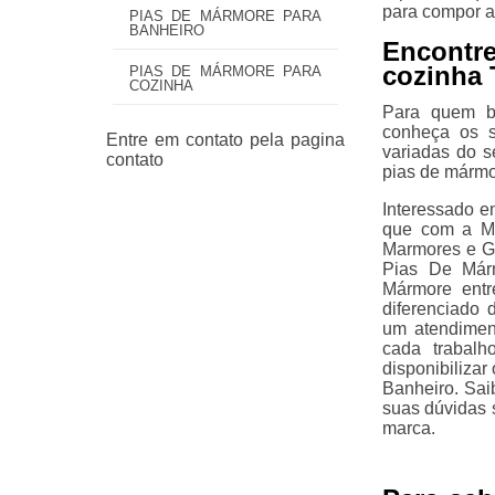
para compor a
PIAS DE MÁRMORE PARA
BANHEIRO
Encontre
cozinha 
PIAS DE MÁRMORE PARA
COZINHA
Para quem bu
conheça os s
variadas do 
pias de mármo
Interessado e
que com a Ma
Marmores e G
Pias De Már
Mármore entr
diferenciado
um atendimen
cada trabalh
disponibiliza
Banheiro. Sa
suas dúvidas 
marca.