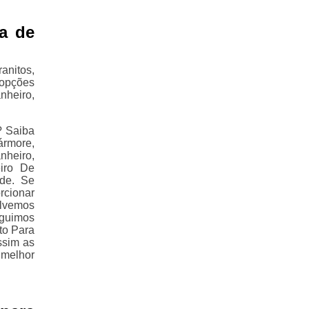
a de
nitos,
 opções
nheiro,
? Saiba
ármore,
nheiro,
iro De
ade. Se
rcionar
olvemos
eguimos
to Para
ssim as
 melhor